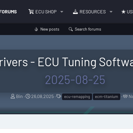
FORUMS
ECU SHOP
RESOURCES
US
New posts
Search forums
rivers - ECU Tuning Softw
2025-08-25
T
S
T
T
Bin
26.08.2025
N
ecu-remapping
ecm-titanium
h
t
a
a
r
a
g
g
e
r
s
g
a
t
e
d
d
d