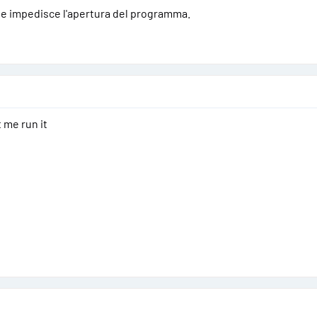
titanium
🗺️ ECU Map Editing Software
nte impedisce l'apertura del programma.
ltre 43000 driver) - Software di rimapp
ECU facile da usare con oltre 43.000 driver che trovano automaticamente l
 me run it
nti​
è consigliata?
ilità durante la programmazione e la diagnostica della centralina, si consig
assThru?
ioni software moderne supporta le interfacce J2534 standard come Scanmat