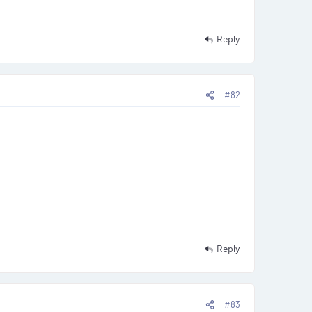
Reply
atura completo basato sui
#82
e mappe per te
lia un'installazione pulita di Windows 10 (64 bit).
Reply
ik 2 Pro, OpenPort 2.0 e specifici adattatori VCI.
#83