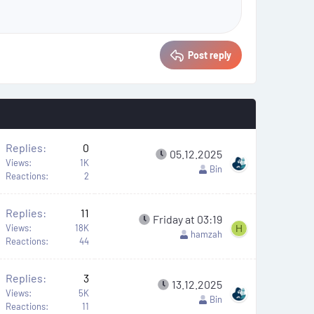
Post reply
Replies
0
05.12.2025
Views
1K
Bin
Reactions
2
Replies
11
Friday at 03:19
Views
18K
H
hamzah
Reactions
44
Replies
3
13.12.2025
Views
5K
Bin
Reactions
11