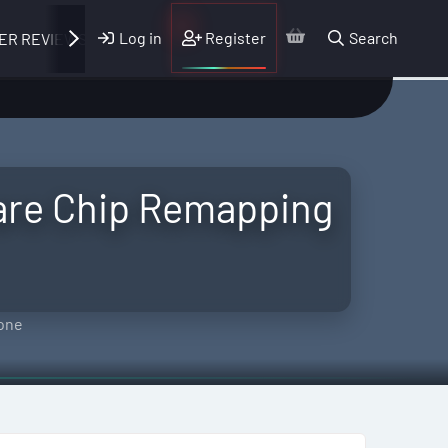
Log in
Register
Search
ER REVIEWS
are Chip Remapping
one