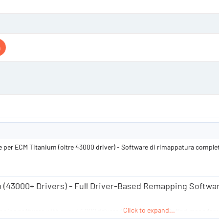
s
a
u
t
t
s
a
e
e
r
r
n
t
s
e
r
 per ECM Titanium (oltre 43000 driver) - Software di rimappatura complet
 (43000+ Drivers) - Full Driver-Based Remapping Softwa
Click to expand...
ing software with over 43,000 drivers that automatically find maps for 