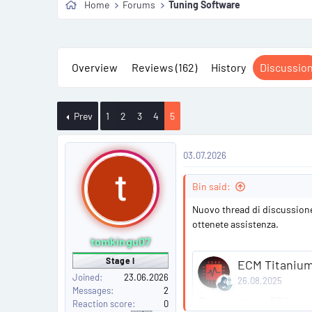
Home
Forums
Tuning Software
Overview
Reviews (162)
History
Discussio
Prev
1
2
3
4
5
P
03.07.2026
o
Bin said:
s
Nuovo thread di discussione
t
ottenete assistenza.
tomkingu07
#
Stage I
ECM Titanium
8
Joined
23.06.2026
26.08.2025
Messages
2
1
The easy-to-use ECU remapp
Reaction score
0